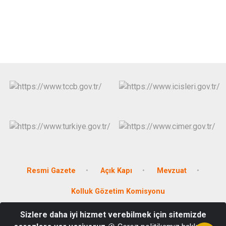
Resmi Gazete
Açık Kapı
Mevzuat
Kolluk Gözetim Komisyonu
Sizlere daha iyi hizmet verebilmek için sitemizde
T.C. AKYAKA KAYMAKAMLIĞI