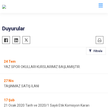
Kars
Duyurular
Akyaka
Arpaçay
Filtrele
Digor
Kağızman
24
Tem
YAZ SPOR OKULLARI KURSLARIMIZ BAŞLAMIŞTIR.
Sarıkamış
Selim
27
Nis
Susuz
TAŞINMAZ SATIŞ İLANI
17
Şub
21 Ocak 2020 Tarih ve 2020/1 Sayılı Etik Komisyon Kararı