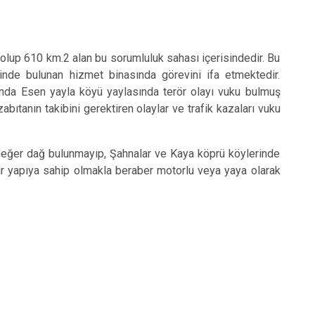
p 610 km.2 alan bu sorumluluk sahası içerisindedir. Bu
inde bulunan hizmet binasında görevini ifa etmektedir.
da Esen yayla köyü yaylasında terör olayı vuku bulmuş
bıtanın takibini gerektiren olaylar ve trafik kazaları vuku
er dağ bulunmayıp, Şahnalar ve Kaya köprü köylerinde
ir yapıya sahip olmakla beraber motorlu veya yaya olarak