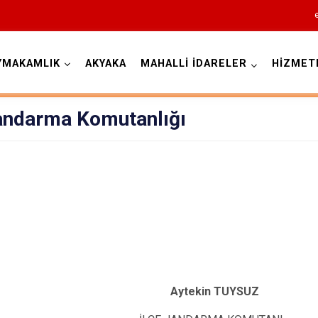
YMAKAMLIK
AKYAKA
MAHALLİ İDARELER
HİZMET
Kars
Jandarma Komutanlığı
Akyaka
Arpaçay
Digor
Aytekin TUYSUZ
Kağızman