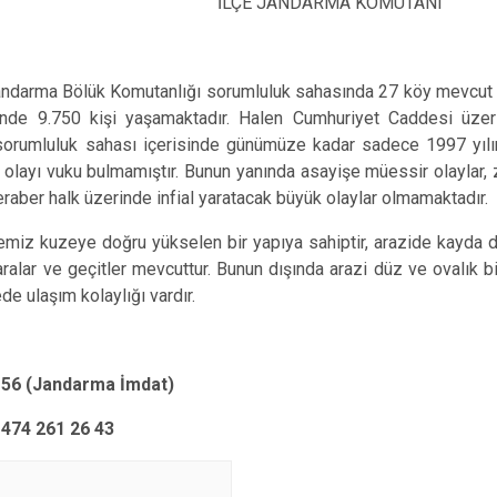
Sarıkamış
E JANDARMA KOMUTANI
Selim
Susuz
rma Bölük Komutanlığı sorumluluk sahasında 27 köy mevcut olu
sinde 9.750 kişi yaşamaktadır. Halen Cumhuriyet Caddesi üzer
orumluluk sahası içerisinde günümüze kadar sadece 1997 yılın
 olayı vuku bulmamıştır. Bunun yanında asayişe müessir olaylar, za
raber halk üzerinde infial yaratacak büyük olaylar olmamaktadır.
zeye doğru yükselen bir yapıya sahiptir, arazide kayda değ
alar ve geçitler mevcuttur. Bunun dışında arazi düz ve ovalık b
de ulaşım kolaylığı vardır.
156 (Jandarma İmdat)
261 26 43