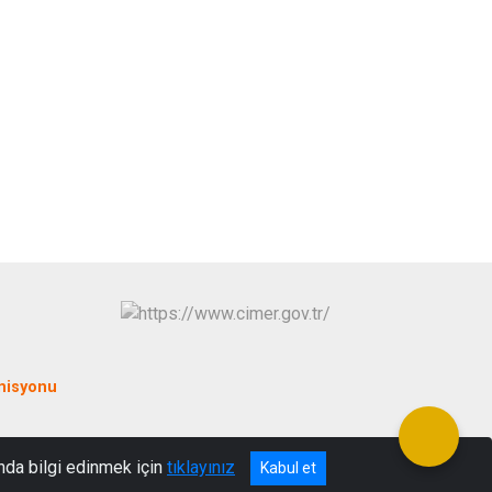
misyonu
nda bilgi edinmek için
tıklayınız
Kabul et