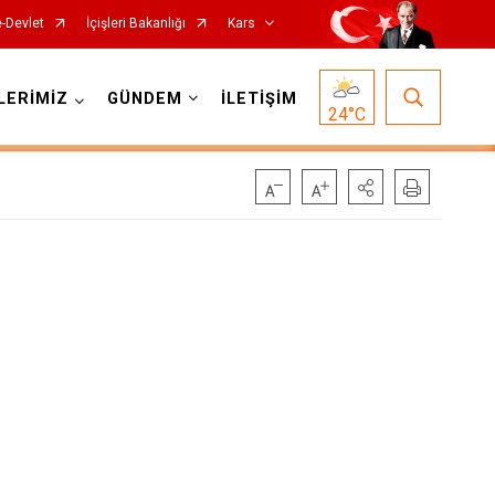
e-Devlet
İçişleri Bakanlığı
Kars
LERİMİZ
GÜNDEM
İLETİŞİM
24
°C