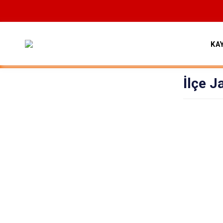
KA
İlçe 