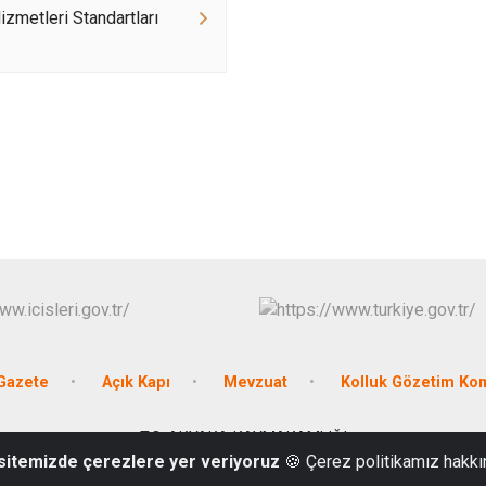
zmetleri Standartları
Gazete
Açık Kapı
Mevzuat
Kolluk Gözetim Ko
T.C. AKYAKA KAYMAKAMLIĞI
 sitemizde çerezlere yer veriyoruz
🍪 Çerez politikamız hakkı
0 474 261 23 00