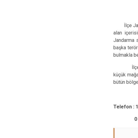
İLÇ
İlçe Janda
alan içeri
Jandarma s
başka terör
bulmakla be
İlçemiz ku
küçük mağar
bütün bölge
Telefon : 
0 474 