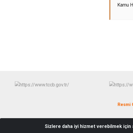
Kamu Hi
Resmi 
Sizlere daha iyi hizmet verebilmek için